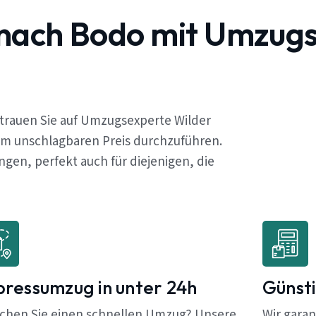
 nach Bodo mit Umzug
trauen Sie auf Umzugsexperte Wilder
em unschlagbaren Preis durchzuführen.
en, perfekt auch für diejenigen, die
pressumzug in unter 24h
Günsti
chen Sie einen schnellen Umzug? Unsere
Wir garan