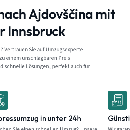
nach Ajdovščina mit
r Innsbruck
a? Vertrauen Sie auf Umzugsexperte
 zu einem unschlagbaren Preis
 schnelle Lösungen, perfekt auch für
pressumzug in unter 24h
Günsti
chen Sie einen schnellen Umzug? Unsere
Wir garan