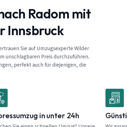
 nach Radom mit
r Innsbruck
rtrauen Sie auf Umzugsexperte Wilder
em unschlagbaren Preis durchzuführen.
en, perfekt auch für diejenigen, die
pressumzug in unter 24h
Günsti
chen Sie einen schnellen Umzug? Unsere
Wir garan