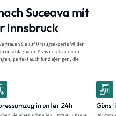
nach Suceava mit
r Innsbruck
Vertrauen Sie auf Umzugsexperte Wilder
em unschlagbaren Preis durchzuführen.
en, perfekt auch für diejenigen, die
pressumzug in unter 24h
Günsti
chen Sie einen schnellen Umzug? Unsere
Wir garan