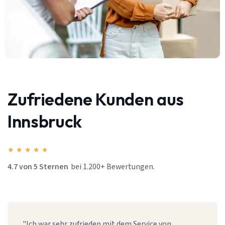
Zufriedene Kunden aus
Innsbruck
★
★
★
★
★
4.7 von 5 Sternen
bei 1.200+ Bewertungen.
"Ich war sehr zufrieden mit dem Service von