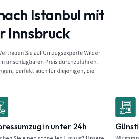
ach Istanbul mit
r Innsbruck
Vertrauen Sie auf Umzugsexperte Wilder
em unschlagbaren Preis durchzuführen.
en, perfekt auch für diejenigen, die
pressumzug in unter 24h
Günsti
chen Sie einen schnellen Umzug? Unsere
Wir garan