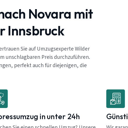
nach Novara mit
r Innsbruck
ertrauen Sie auf Umzugsexperte Wilder
em unschlagbaren Preis durchzuführen.
en, perfekt auch für diejenigen, die
pressumzug in unter 24h
Günsti
chen Sie einen schnellen Umzug? Unsere
Wir garan