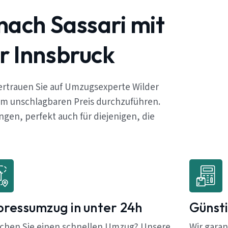
nach Sassari mit
r Innsbruck
ertrauen Sie auf Umzugsexperte Wilder
em unschlagbaren Preis durchzuführen.
en, perfekt auch für diejenigen, die
pressumzug in unter 24h
Günsti
chen Sie einen schnellen Umzug? Unsere
Wir garan