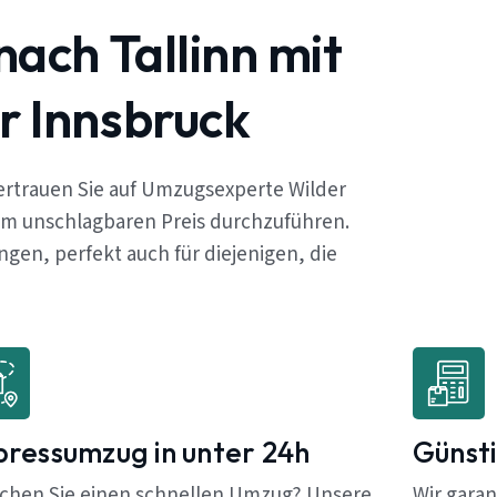
ach Tallinn mit
r Innsbruck
ertrauen Sie auf Umzugsexperte Wilder
em unschlagbaren Preis durchzuführen.
en, perfekt auch für diejenigen, die
pressumzug in unter 24h
Günsti
chen Sie einen schnellen Umzug? Unsere
Wir garan