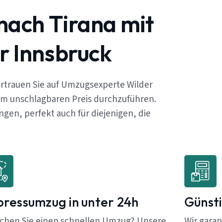
nach Tirana mit
r Innsbruck
rtrauen Sie auf Umzugsexperte Wilder
em unschlagbaren Preis durchzuführen.
en, perfekt auch für diejenigen, die
pressumzug in unter 24h
Günsti
chen Sie einen schnellen Umzug? Unsere
Wir garan