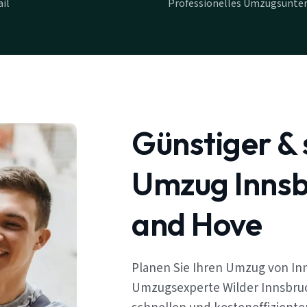
il
Professionelles Umzugsunte
Günstiger & 
Umzug Innsb
and Hove
Planen Sie Ihren Umzug von In
Umzugsexperte Wilder Innsbruc