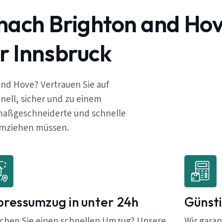
nach Brighton and Hov
r Innsbruck
nd Hove? Vertrauen Sie auf
ell, sicher und zu einem
 maßgeschneiderte und schnelle
 umziehen müssen.
pressumzug in unter 24h
Günsti
chen Sie einen schnellen Umzug? Unsere
Wir garan