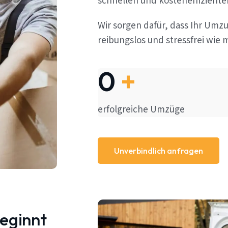
schnellen und kosteneffizient
Wir sorgen dafür, dass Ihr Umz
reibungslos und stressfrei wie m
0
+
erfolgreiche Umzüge
Unverbindlich anfragen
beginnt