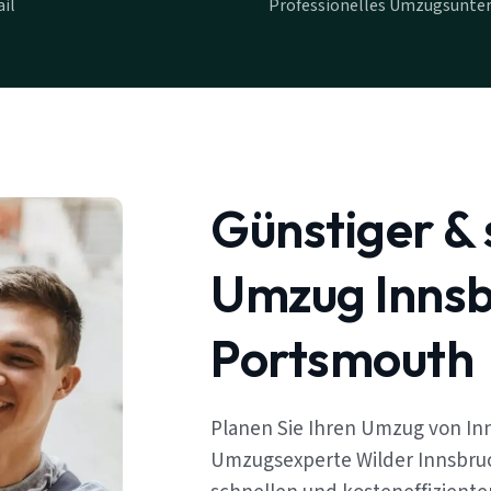
il
Professionelles Umzugsunte
Günstiger & 
Umzug Innsb
Portsmouth
Planen Sie Ihren Umzug von In
Umzugsexperte Wilder Innsbruc