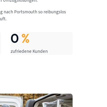
en Umzugslösungen.
ug nach Portsmouth so reibungslos
uft.
0
%
zufriedene Kunden